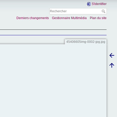
S'identifier
Derniers changements
Gestionnaire Multimédia
Plan du site
45406605img-0002-jpg.jpg